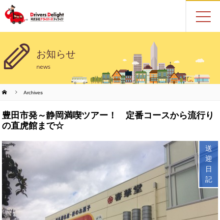
お知らせ
news
Archives
豊田市発～静岡満喫ツアー！ 定番コースから流行り
の直虎館まで☆
送
迎
日
記