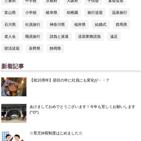
三重県
中学校
京都府
大阪府
子供会
宴会送迎
富山県
小学校
岐阜県
幼稚園
旅行送迎
温泉旅行
石川県
社員旅行
神奈川県
福井県
結婚式
群馬県
老人会
職員旅行
請負と派遣
送迎業務請負
遠足
部活送迎
長野県
静岡県
新着記事
【祝10周年】節目の年に社員にも変化が・・？
あけましておめでとうございます！今年も宜しくお願いします
(^O^)
☆育児休暇制度はじめました☆