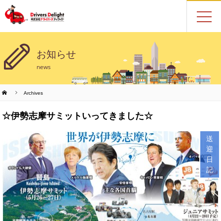
お知らせ
news
Archives
☆伊勢志摩サミットいってきました☆
送
迎
日
記