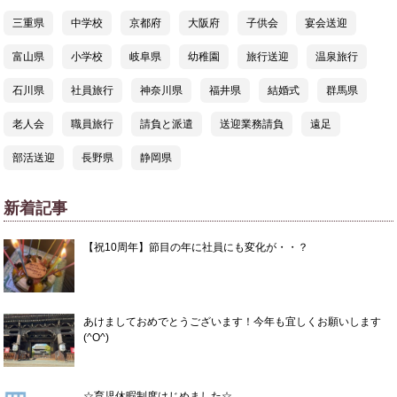
三重県
中学校
京都府
大阪府
子供会
宴会送迎
富山県
小学校
岐阜県
幼稚園
旅行送迎
温泉旅行
石川県
社員旅行
神奈川県
福井県
結婚式
群馬県
老人会
職員旅行
請負と派遣
送迎業務請負
遠足
部活送迎
長野県
静岡県
新着記事
【祝10周年】節目の年に社員にも変化が・・？
あけましておめでとうございます！今年も宜しくお願いします
(^O^)
☆育児休暇制度はじめました☆