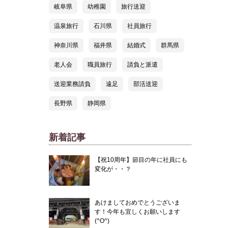
岐阜県
幼稚園
旅行送迎
温泉旅行
石川県
社員旅行
神奈川県
福井県
結婚式
群馬県
老人会
職員旅行
請負と派遣
送迎業務請負
遠足
部活送迎
長野県
静岡県
新着記事
【祝10周年】節目の年に社員にも
変化が・・？
あけましておめでとうございま
す！今年も宜しくお願いします
(^O^)