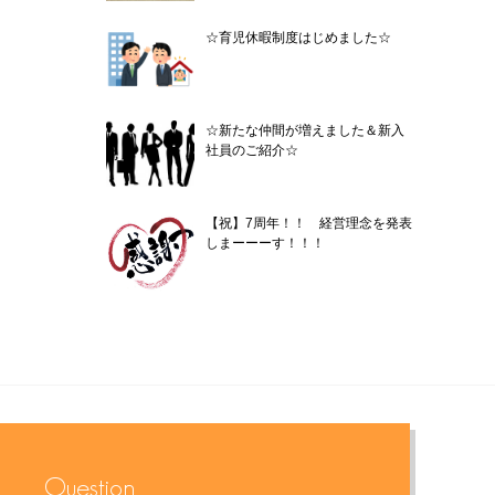
☆育児休暇制度はじめました☆
☆新たな仲間が増えました＆新入
社員のご紹介☆
【祝】7周年！！ 経営理念を発表
しまーーーす！！！
Question