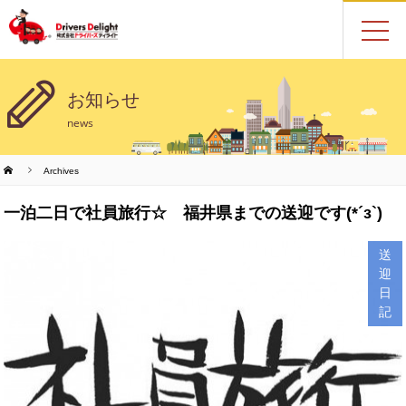
お知らせ
news
Archives
一泊二日で社員旅行☆ 福井県までの送迎です(*´з`)
送
迎
日
記