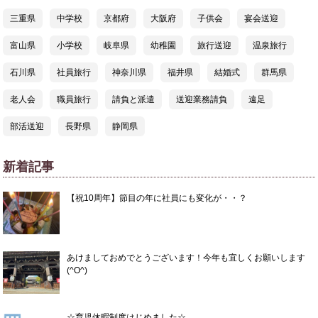
三重県
中学校
京都府
大阪府
子供会
宴会送迎
富山県
小学校
岐阜県
幼稚園
旅行送迎
温泉旅行
石川県
社員旅行
神奈川県
福井県
結婚式
群馬県
老人会
職員旅行
請負と派遣
送迎業務請負
遠足
部活送迎
長野県
静岡県
新着記事
【祝10周年】節目の年に社員にも変化が・・？
あけましておめでとうございます！今年も宜しくお願いします
(^O^)
☆育児休暇制度はじめました☆