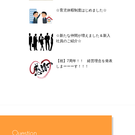
☆育児休暇制度はじめました☆
☆新たな仲間が増えました＆新入
社員のご紹介☆
【祝】7周年！！ 経営理念を発表
しまーーーす！！！
Question