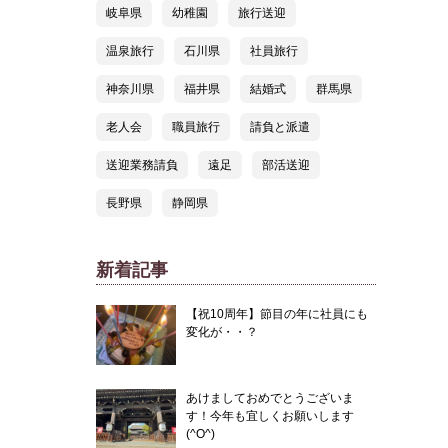
岐阜県
幼稚園
旅行送迎
温泉旅行
石川県
社員旅行
神奈川県
福井県
結婚式
群馬県
老人会
職員旅行
請負と派遣
送迎業務請負
遠足
部活送迎
長野県
静岡県
新着記事
【祝10周年】節目の年に社員にも
変化が・・？
あけましておめでとうございま
す！今年も宜しくお願いします
(^O^)