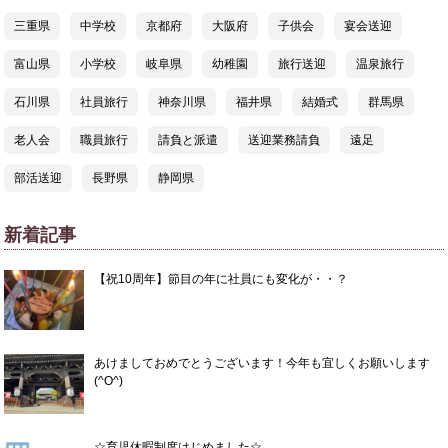
三重県
中学校
京都府
大阪府
子供会
宴会送迎
富山県
小学校
岐阜県
幼稚園
旅行送迎
温泉旅行
石川県
社員旅行
神奈川県
福井県
結婚式
群馬県
老人会
職員旅行
請負と派遣
送迎業務請負
遠足
部活送迎
長野県
静岡県
新着記事
【祝10周年】節目の年に社員にも変化が・・？
あけましておめでとうございます！今年も宜しくお願いします
(^O^)
☆育児休暇制度はじめました☆