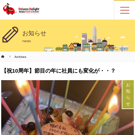
お知らせ
news
Archives
【祝10周年】節目の年に社員にも変化が・・？
お
知
ら
せ