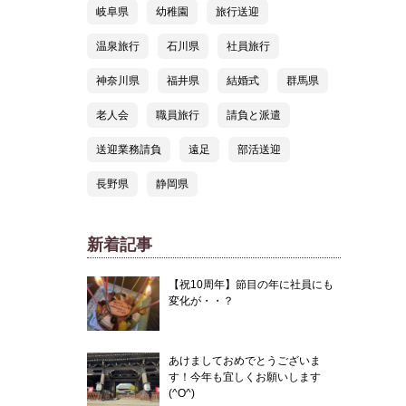
岐阜県
幼稚園
旅行送迎
温泉旅行
石川県
社員旅行
神奈川県
福井県
結婚式
群馬県
老人会
職員旅行
請負と派遣
送迎業務請負
遠足
部活送迎
長野県
静岡県
新着記事
【祝10周年】節目の年に社員にも
変化が・・？
あけましておめでとうございま
す！今年も宜しくお願いします
(^O^)