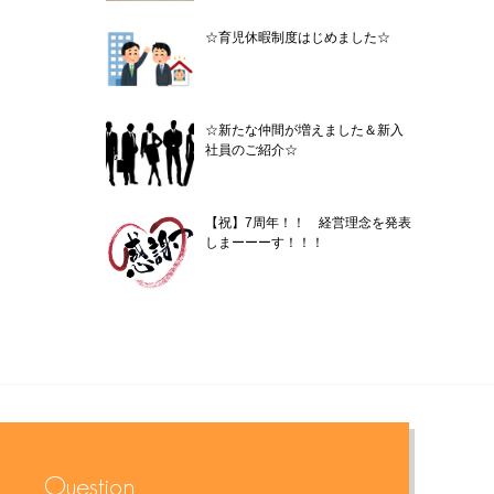
☆育児休暇制度はじめました☆
☆新たな仲間が増えました＆新入
社員のご紹介☆
【祝】7周年！！ 経営理念を発表
しまーーーす！！！
Question