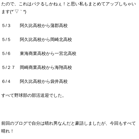
たので、これはパクるしかねぇ！と思い私もまとめてアップしちゃい
ます(*´▽｀*)
５/３ 阿久比高校から蒲郡高校
５/５ 阿久比高校から岡崎北高校
５/６ 東海商業高校から一宮北高校
５/２７ 岡崎商業高校から海翔高校
６/４ 阿久比高校から袋井高校
すべて野球部の部活送迎でした。
前回のブログで自分は晴れ男なんだと豪語しましたが、今回もすべて
晴れ！